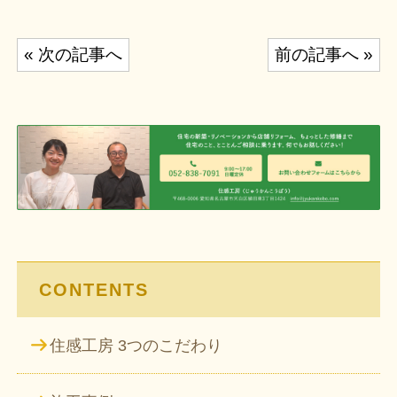
投
« 次の記事へ
前の記事へ »
稿
ナ
ビ
ゲ
ー
シ
ョ
ン
CONTENTS
住感工房 3つのこだわり