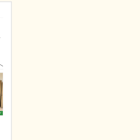
ー
へ
グ