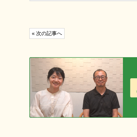
投
« 次の記事へ
稿
ナ
ビ
ゲ
ー
シ
ョ
ン