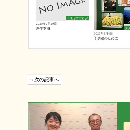
スタッフブログ
2025年2月19日
造作本棚
ス
2025年2月4日
子供達のために
投
« 次の記事へ
稿
ナ
ビ
ゲ
ー
シ
ョ