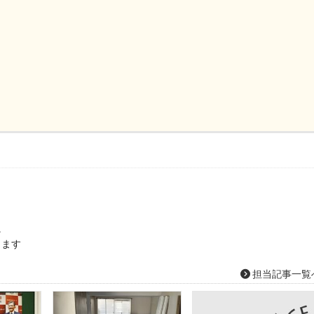
に
します
担当記事一覧