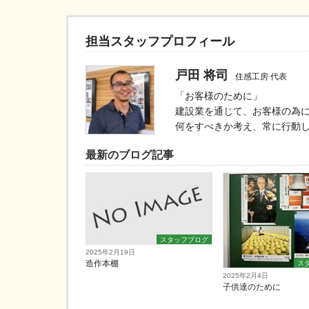
担当スタッフプロフィール
戸田 将司
住感工房 代表
「お客様のために」
建設業を通じて、お客様の為
何をすべきか考え、常に行動
最新のブログ記事
スタッフブログ
2025年2月19日
造作本棚
ス
2025年2月4日
子供達のために