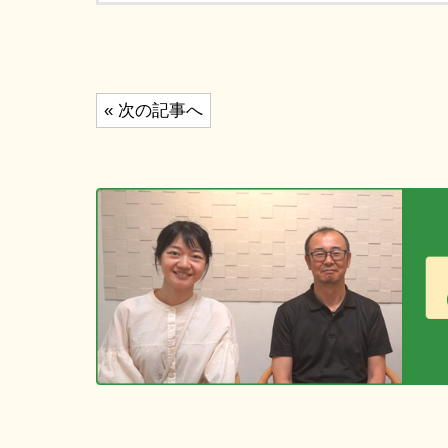
投
« 次の記事へ
稿
ナ
ビ
ゲ
ー
シ
ョ
ン