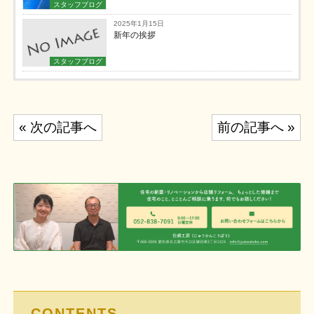
スタッフブログ
2025年1月15日
新年の挨拶
スタッフブログ
投
« 次の記事へ
前の記事へ »
稿
ナ
ビ
ゲ
ー
シ
ョ
ン
CONTENTS