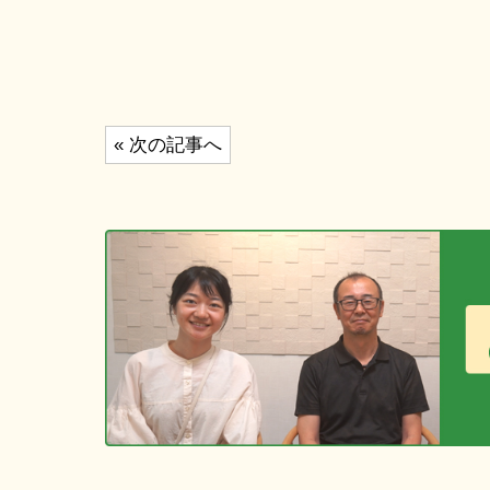
投
« 次の記事へ
稿
ナ
ビ
ゲ
ー
シ
ョ
ン