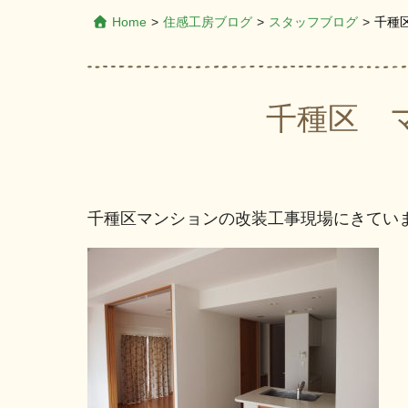
Home
>
住感工房ブログ
>
スタッフブログ
>
千種
千種区 
千種区マンションの改装工事現場にきてい