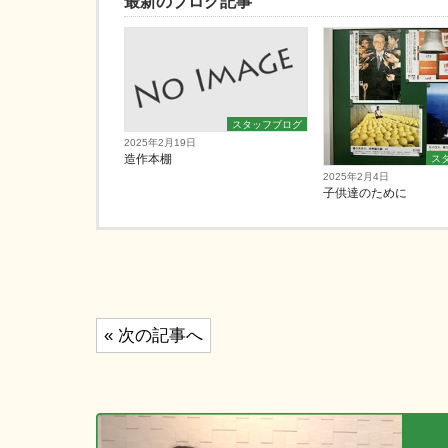
最新のブログ記事
スタッフブログ
2025年2月19日
造作本棚
ス
2025年2月4日
子供達のために
投
« 次の記事へ
稿
ナ
ビ
ゲ