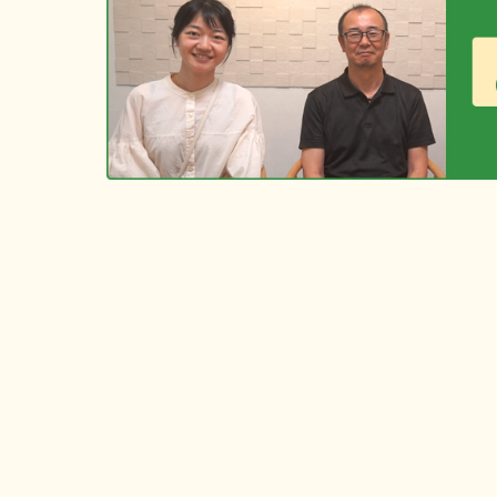
ー
シ
ョ
ン