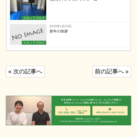
スタッフブログ
2025年1月15日
新年の挨拶
スタッフブログ
投
« 次の記事へ
前の記事へ »
稿
ナ
ビ
ゲ
ー
シ
ョ