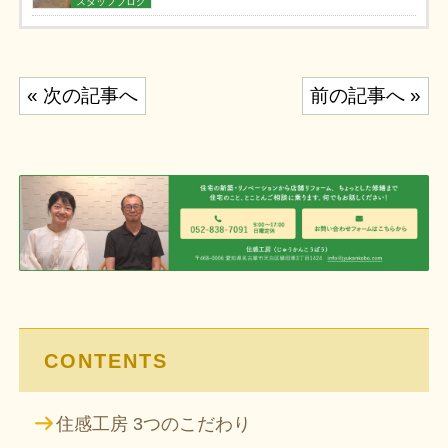
スタッフブログ
投
« 次の記事へ
前の記事へ »
稿
ナ
ビ
ゲ
ー
シ
ョ
ン
CONTENTS
住感工房 3つのこだわり