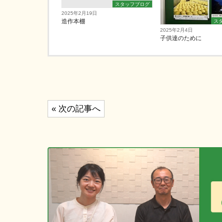
スタッフブログ
2025年2月19日
造作本棚
ス
2025年2月4日
子供達のために
投
« 次の記事へ
稿
ナ
ビ
ゲ
ー
シ
ョ
ン