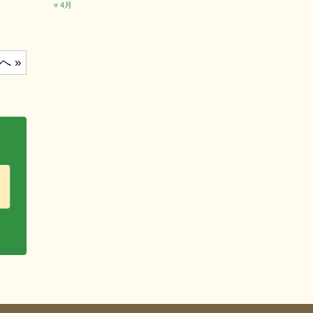
« 4月
へ »