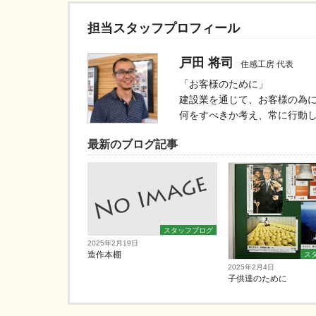
担当スタッフプロフィール
戸田 将司
住感工房 代表
「お客様のために」
建設業を通じて、お客様の為
何をすべきか考え、常に行動
最新のブログ記事
スタッフブログ
2025年2月19日
造作本棚
ス
2025年2月4日
子供達のために