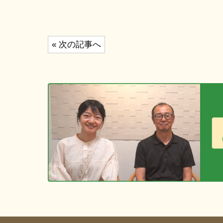
投
« 次の記事へ
稿
ナ
ビ
ゲ
ー
シ
ョ
ン