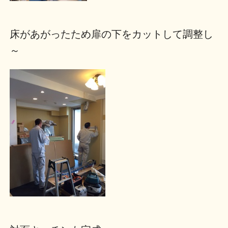
床があがったため扉の下をカットして調整し
～