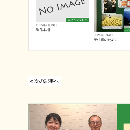
スタッフブログ
2025年2月19日
造作本棚
ス
2025年2月4日
子供達のために
投
« 次の記事へ
稿
ナ
ビ
ゲ
ー
シ