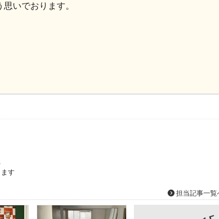
う思いでおります。
。
に
します
担当記事一覧