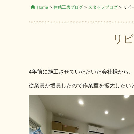
Home
>
住感工房ブログ
>
スタッフブログ
>
リピ
リピ
4年前に施工させていただいた会社様から、
従業員が増員したので作業室を拡大したい