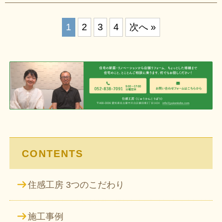
投
1
2
3
4
次へ »
稿
の
ペ
ー
ジ
送
り
CONTENTS
住感工房 3つのこだわり
施工事例