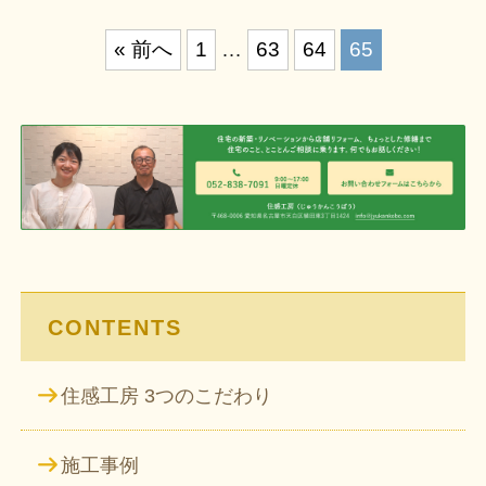
投
« 前へ
1
…
63
64
65
稿
の
ペ
ー
ジ
送
り
CONTENTS
住感工房 3つのこだわり
施工事例