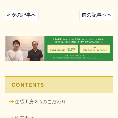
投
« 次の記事へ
前の記事へ »
稿
ナ
ビ
ゲ
ー
シ
ョ
ン
CONTENTS
住感工房 3つのこだわり