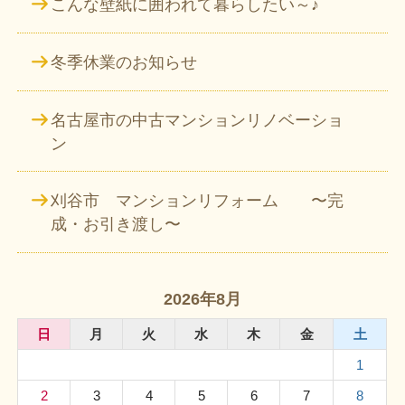
こんな壁紙に囲われて暮らしたい～♪
冬季休業のお知らせ
名古屋市の中古マンションリノベーショ
ン
刈谷市 マンションリフォーム 〜完
成・お引き渡し〜
2026年8月
日
月
火
水
木
金
土
1
2
3
4
5
6
7
8