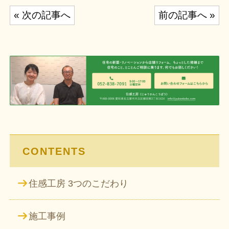
投
« 次の記事へ
前の記事へ »
稿
ナ
ビ
ゲ
ー
シ
ョ
ン
CONTENTS
住感工房 3つのこだわり
施工事例