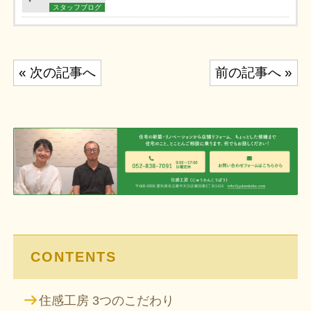
スタッフブログ
投
« 次の記事へ
前の記事へ »
稿
ナ
ビ
ゲ
ー
シ
ョ
ン
CONTENTS
住感工房 3つのこだわり