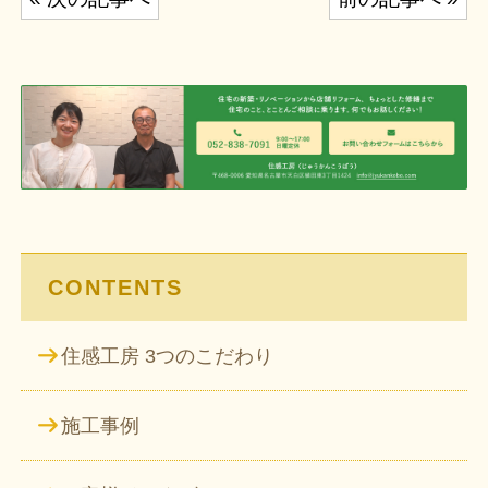
稿
ナ
ビ
ゲ
ー
シ
ョ
ン
CONTENTS
住感工房 3つのこだわり
施工事例