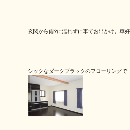
玄関から雨?に濡れずに車でお出かけ。車
シックなダークブラックのフ