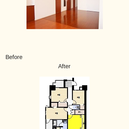
Befor
After