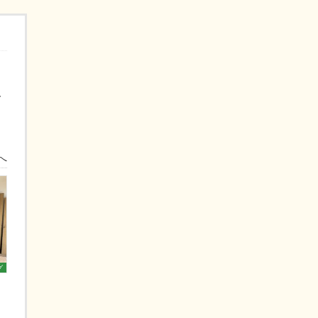
ー
へ
グ