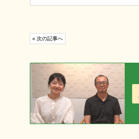
投
« 次の記事へ
稿
ナ
ビ
ゲ
ー
シ
ョ
ン