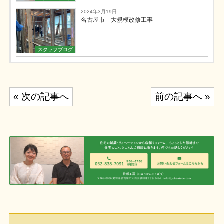
2024年3月19日
名古屋市 大規模改修工事
スタッフブログ
投
« 次の記事へ
前の記事へ »
稿
ナ
ビ
ゲ
ー
シ
ョ
ン