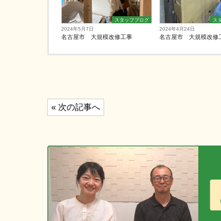
スタッフブログ
ス
2024年5月7日
2024年4月24日
名古屋市 大規模改修工事
名古屋市 大規模改修
投
« 次の記事へ
稿
ナ
ビ
ゲ
ー
シ
ョ
ン